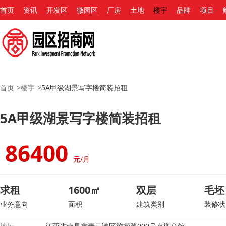
首页
资讯
开发区
微园区
厂房
土地
楼宇
品牌
项目
首页
>
楼宇
>
5A甲级湖景写字楼简装招租
5A甲级湖景写字楼简装招租
86400
元/月
求租
1600㎡
双层
毛坯
业务意向
面积
建筑类别
装修状